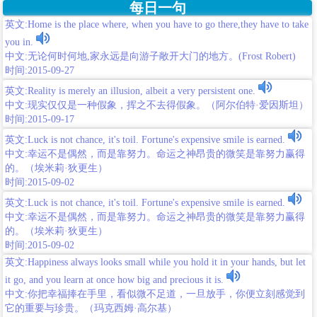
每日一句
英文:Home is the place where, when you have to go there,they have to take
you in.
中文:无论何时何地,家永远是向游子敞开大门的地方。(Frost Robert)
时间:2015-09-27
英文:Reality is merely an illusion, albeit a very persistent one.
中文:现实仅仅是一种假象，挥之不去得假象。（阿尔伯特·爱因斯坦）
时间:2015-09-17
英文:Luck is not chance, it's toil. Fortune's expensive smile is earned.
中文:幸运不是偶然，而是靠努力。命运之神昂贵的微笑是靠努力赢得
的。（埃米莉·狄更生）
时间:2015-09-02
英文:Luck is not chance, it's toil. Fortune's expensive smile is earned.
中文:幸运不是偶然，而是靠努力。命运之神昂贵的微笑是靠努力赢得
的。（埃米莉·狄更生）
时间:2015-09-02
英文:Happiness always looks small while you hold it in your hands, but let
it go, and you learn at once how big and precious it is.
中文:你把幸福捧在手里，看似微不足道，一旦放手，你便立刻感觉到
它的重要与珍贵。（玛克西姆·高尔基）